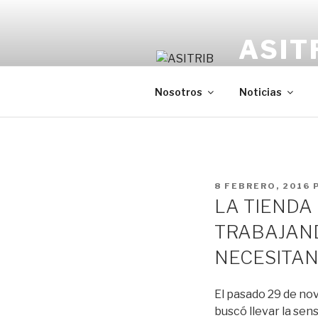
Saltar
al
ASIT
contenido
Organización 
Nosotros
Noticias
PUBLICADO
8 FEBRERO, 2016
EL
LA TIENDA 
TRABAJAND
NECESITAN
El pasado 29 de nov
buscó llevar la se