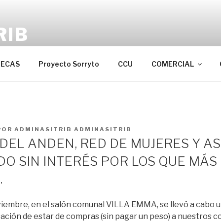
RIB
de Recicladores Autoriza SSPD
ECAS
Proyecto Sorryto
CCU
COMERCIAL
POR
ADMINASITRIB ADMINASITRIB
DEL ANDEN, RED DE MUJERES Y ASI
O SIN INTERÉS POR LOS QUE MÁS
.
iembre, en el salón comunal VILLA EMMA, se llevó a cabo un
nsación de estar de compras (sin pagar un peso) a nuestros