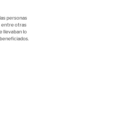
 las personas
 entre otras
e llevaban lo
s beneficiados
.