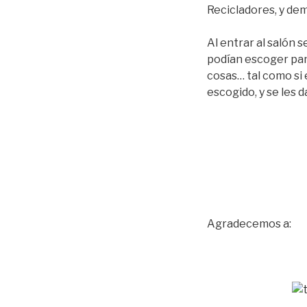
Recicladores, y de
Al entrar al salón 
podían escoger pan
cosas… tal como si 
escogido, y se les 
Agradecemos a: