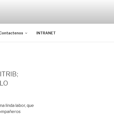
Contactenos
INTRANET
TRIB;
 LO
a linda labor, que
 compañeros