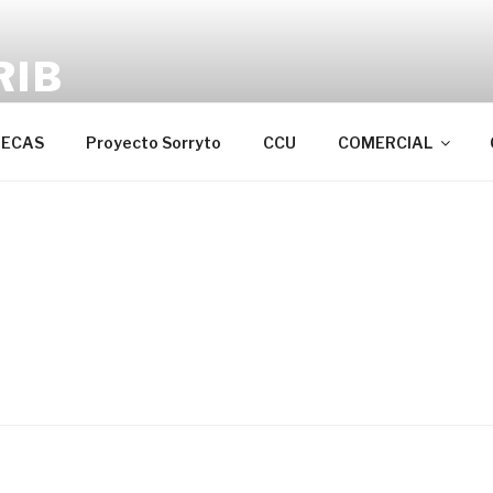
RIB
de Recicladores Autoriza SSPD
ECAS
Proyecto Sorryto
CCU
COMERCIAL