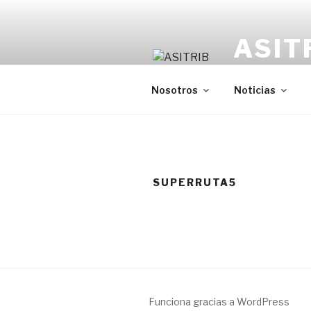
Saltar
al
ASIT
contenido
Organización 
Nosotros
Noticias
SUPERRUTA5
Funciona gracias a WordPress